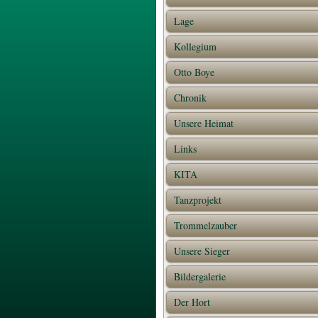
Lage
Kollegium
Otto Boye
Chronik
Unsere Heimat
Links
KITA
Tanzprojekt
Trommelzauber
Unsere Sieger
Bildergalerie
Der Hort