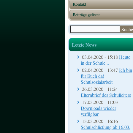
Kontakt
Beiträge gelistet
Suche
Suchformular
Letzte News
03.04.2020 - 15:18
Heute
in der Schule...
02.04.2020 - 13:47
Ich bin
für Euch da!
Schulsozialarbeit
26.03.2020 - 11:24
Elternbrief des Schulleiters
17.03.2020 - 11:03
Downloads wieder
verfügbar
13.03.2020 - 16:16
Schulschließung ab 16.03.