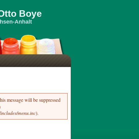
Otto Boye
hsen-Anhalt
This message will be suppressed
n
includes/menu.inc
).