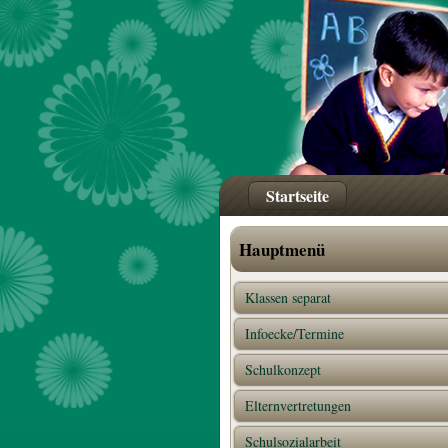
Startseite
Hauptmenü
Klassen separat
Infoecke/Termine
Schulkonzept
Elternvertretungen
Schulsozialarbeit