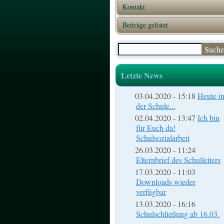
Kontakt
Beiträge gelistet
Suche
Suchformular
Letzte News
03.04.2020 - 15:18
Heute i
der Schule...
02.04.2020 - 13:47
Ich bin
für Euch da!
Schulsozialarbeit
26.03.2020 - 11:24
Elternbrief des Schulleiters
17.03.2020 - 11:03
Downloads wieder
verfügbar
13.03.2020 - 16:16
Schulschließung ab 16.03.