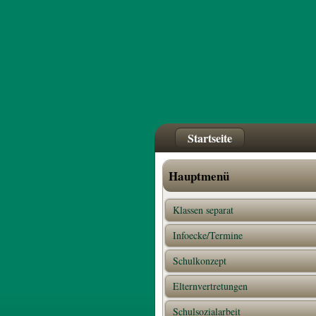
Startseite
Hauptmenü
Klassen separat
Infoecke/Termine
Schulkonzept
Elternvertretungen
Schulsozialarbeit