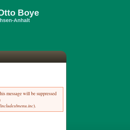
Otto Boye
hsen-Anhalt
This message will be suppressed
n
includes/menu.inc
).