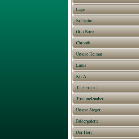
Lage
Kollegium
Otto Boye
Chronik
Unsere Heimat
Links
KITA
Tanzprojekt
Trommelzauber
Unsere Sieger
Bildergalerie
Der Hort