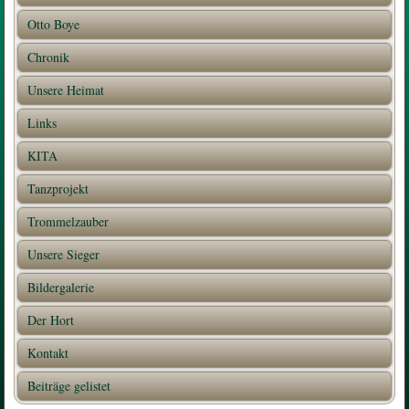
Otto Boye
Chronik
Unsere Heimat
Links
KITA
Tanzprojekt
Trommelzauber
Unsere Sieger
Bildergalerie
Der Hort
Kontakt
Beiträge gelistet