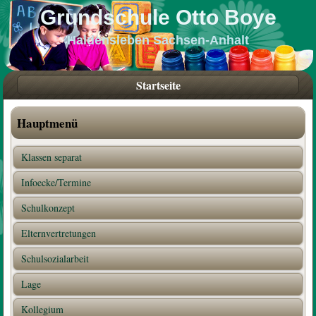
Grundschule Otto Boye
Haldensleben Sachsen-Anhalt
Startseite
Hauptmenü
Klassen separat
Infoecke/Termine
Schulkonzept
Elternvertretungen
Schulsozialarbeit
Lage
Kollegium