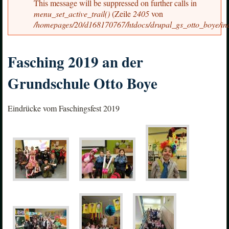
Fehlermeldung
This message will be suppressed on further calls in
menu_set_active_trail()
(Zeile
2405
von
/homepages/20/d168170767/htdocs/drupal_gs_otto_boye/in
Fasching 2019 an der
Grundschule Otto Boye
Eindrücke vom Faschingsfest 2019