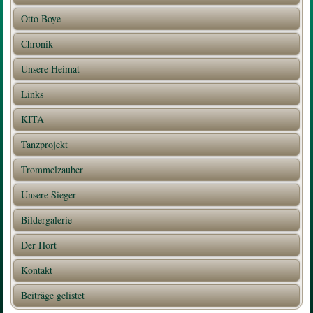
Otto Boye
Chronik
Unsere Heimat
Links
KITA
Tanzprojekt
Trommelzauber
Unsere Sieger
Bildergalerie
Der Hort
Kontakt
Beiträge gelistet