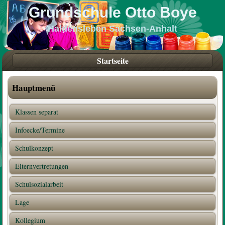
Grundschule Otto Boye
Haldensleben Sachsen-Anhalt
Startseite
Hauptmenü
Klassen separat
Infoecke/Termine
Schulkonzept
Elternvertretungen
Schulsozialarbeit
Lage
Kollegium