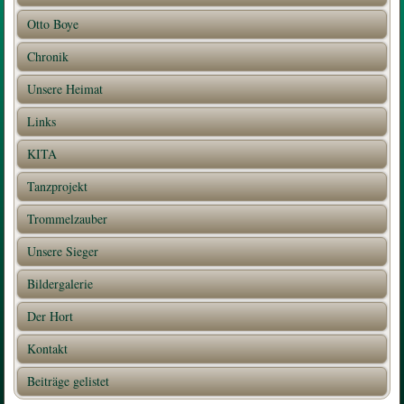
Otto Boye
Chronik
Unsere Heimat
Links
KITA
Tanzprojekt
Trommelzauber
Unsere Sieger
Bildergalerie
Der Hort
Kontakt
Beiträge gelistet