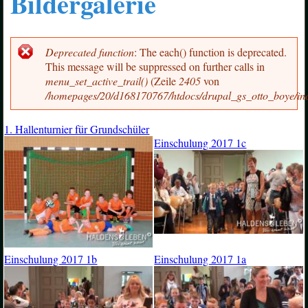
Bildergalerie
Deprecated function
: The each() function is deprecated.
Fehlermeldung
This message will be suppressed on further calls in
menu_set_active_trail()
(Zeile
2405
von
/homepages/20/d168170767/htdocs/drupal_gs_otto_boye/in
1. Hallenturnier für Grundschüler
Einschulung 2017 1c
Einschulung 2017 1b
Einschulung 2017 1a