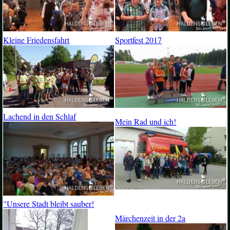
Kleine Friedensfahrt
Sportfest 2017
Lachend in den Schlaf
Mein Rad und ich!
"Unsere Stadt bleibt sauber!
Märchenzeit in der 2a