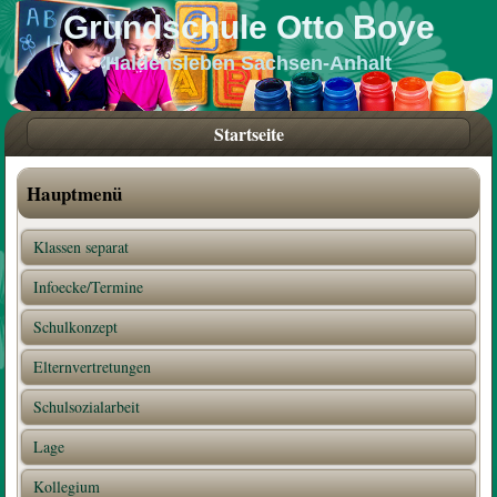
Grundschule Otto Boye
Haldensleben Sachsen-Anhalt
Startseite
Hauptmenü
Klassen separat
Infoecke/Termine
Schulkonzept
Elternvertretungen
Schulsozialarbeit
Lage
Kollegium