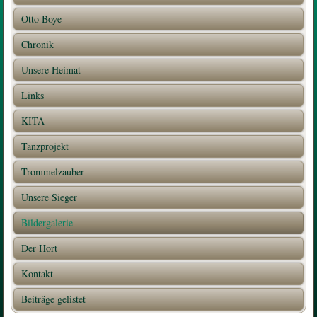
Otto Boye
Chronik
Unsere Heimat
Links
KITA
Tanzprojekt
Trommelzauber
Unsere Sieger
Bildergalerie
Der Hort
Kontakt
Beiträge gelistet